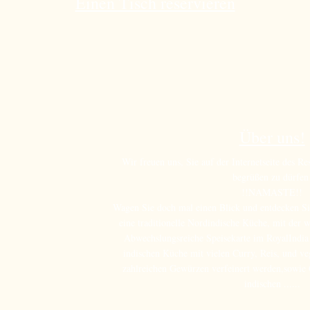
Einen Tisch reservieren
Über uns!
Wir freuen uns, Sie auf der Internetseite des Re
begrüßen zu dürfen
!!NAMASTE!!
Wagen Sie doch mal einen Blick und entdecken Sie
eine traditionelle Nordindische Küche, mit der w
Abwechslungsreiche Speisekarte im RoyalIndia b
indischen Küche mit vielen Curry, Reis, und veg
zahlreichen Gewürzen verfeinert werden,sowie G
indischen ......