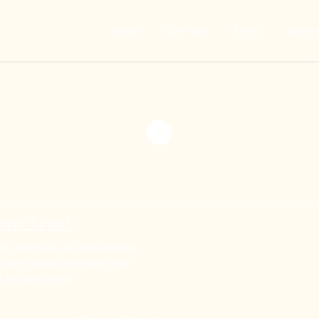
Home
Über uns
Menü
Reser
rer Seite!
ren. Eine Kunst, die ihren Gaumen
t jedem Gericht eine eigene Note.!
 bis feurig Scharf.