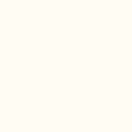
staurant RoyalIndia in Hürth,
!
 das indische Flair. Wir bieten
ir ihre Sinne verzaubern. Die
ietet die ganze Vielfalt der
etarischen Gerichte, die mit
rillgerichte die im Original